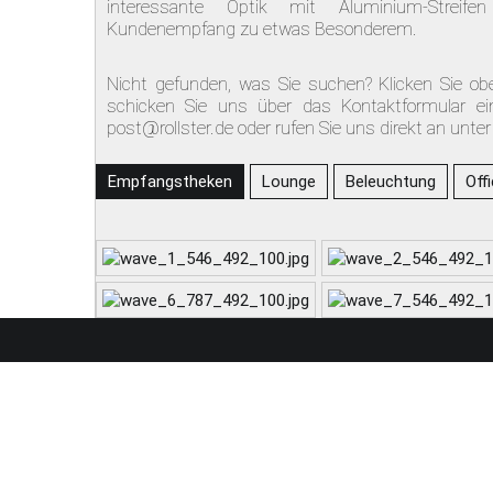
interessante Optik mit Aluminium-Strei
Kundenempfang zu etwas Besonderem.
Nicht gefunden, was Sie suchen? Klicken Sie ob
schicken Sie uns über das Kontaktformular ei
post@rollster.de oder rufen Sie uns direkt an unte
Empfangstheken
Lounge
Beleuchtung
Off