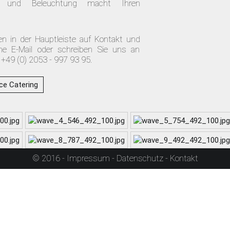
fen und Beleuchtung macht Ihren
en in der Hauptleiste auf Kontakt und
ne E-Mail oder schreiben Sie uns an
r +49 (0) 2053 - 997 93 95.
ice Catering
© 2016 -
Impressum
-
Datenschutz
-
Kontakt