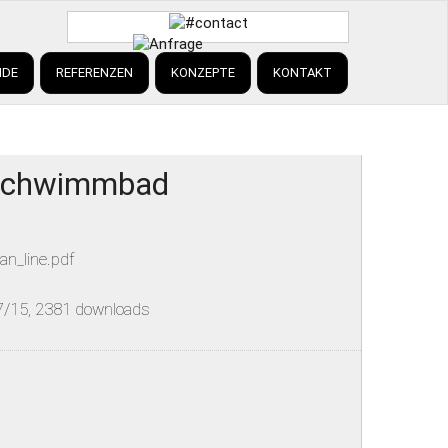
NDE
REFERENZEN
KONZEPTE
KONTAKT
d Schwimmbad
an_line.pdf
27/15, 2381 downloads