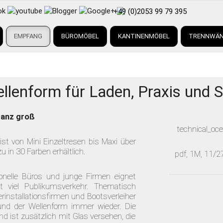
+49 (0)2053 99 79 395
EMPFANG
BÜROMÖBEL
KANTINENMÖBEL
TRENNWÄ
ellenform für Laden, Praxis un
ganz groß
technical_oce
ist von Mini Einzeltresen bis Maxi über
u in 30 Farben erhältlich.
pdf, 1M, 11/
nelle Büros und junge Firmen eignet
t viel Publikumsverkehr. Thematisch
installationsfirmen und Bootsverleiher
rund der Wellenform immer wieder. Die
d ist zusätzlich mit Glas versehen, die