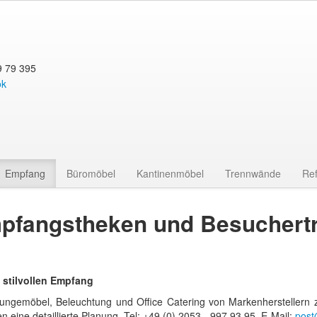
9 79 395
Empfang
Büromöbel
Kantinenmöbel
Trennwände
Re
pfangstheken und Besuchertre
 stilvollen Empfang
ngemöbel, Beleuchtung und Office Catering von Markenherstellern zu
n eine detaillierte Planung. Tel: +49 (0) 2053 - 997 93 95, E-Mail:
post