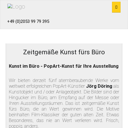
+49 (0)2053 99 79 395
PRODUKTE
EMPFANG
Zeitgemäße Kunst fürs Büro
BÜROMÖBEL
Kunst im Büro - PopArt-Kunst für Ihre Ausstellung
KANTINENMÖBEL
Wir bieten derzeit fünf atemberaubende Werke vom
weltweit erfolgreichen PopArt-Künstler
Jörg Döring
als
TRENNWÄNDE
Kunstobjekt und / oder Anlageobjekt. Die Bilder sind der
Hingucker im Büro, am Empfang auf der Messe oder
REFERENZEN
Ihren Ausstellungsräumen. Das ist zeitgemäße Kunst
fürs Büro, die an Wert gewinnen wird. Die Motive
beinhalten Film-Klassiker der guten alten Zeit. Etwas
KONZEPTE
Besonderes, das nie an Wert verlieren wird. Frisch,
poppig, anders.