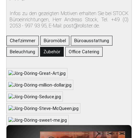
KONTAKT
Infos zu den gezeigten Motiven erhalten Sie bei STOCK
Büroeinrichtungen, Herr Andreas Stock, Tel. +49 (0)
2053 - 997 93 95, E-Mail:
post@rollster.de
.
Chefzimmer
Büromöbel
Büroausstattung
Beleuchtung
Zubehör
Office Catering