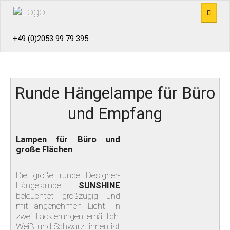
+49 (0)2053 99 79 395
PRODUKTE
EMPFANG
Runde Hängelampe für Büro
BÜROMÖBEL
und Empfang
KANTINENMÖBEL
Lampen für Büro und
große Flächen
TRENNWÄNDE
Die große runde Designer-
REFERENZEN
Hängelampe
SUNSHINE
beleuchtet großzügig und
mit angenehmen Licht. In
KONZEPTE
zwei Lackierungen erhältlich:
Weiß und Schwarz; innen ist