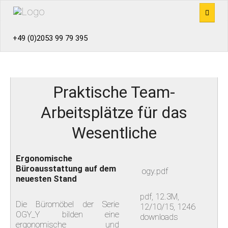
+49 (0)2053 99 79 395
PRODUKTE
EMPFANG
Praktische Team-
BÜROMÖBEL
Arbeitsplätze für das
Wesentliche
KANTINENMÖBEL
TRENNWÄNDE
Ergonomische
Büroausstattung auf dem
ogy.pdf
neuesten Stand
REFERENZEN
pdf, 12.3M,
Die Büromöbel der Serie
12/10/15, 1246
KONZEPTE
OGY_Y bilden eine
downloads
ergonomische und