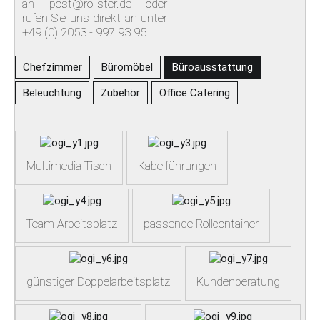
an post@rollster.de oder
rufen Sie uns direkt an unter
+49 (0) 2053 - 997 93 95.
Chefzimmer
Büromöbel
Büroausstattung
Beleuchtung
Zubehör
Office Catering
Multimedia Tisch
Kabelführungen
Team Arbeitsplatz
passende Rollcontainer
günstiger Doppelarbeitsplatz
Kundenberatung